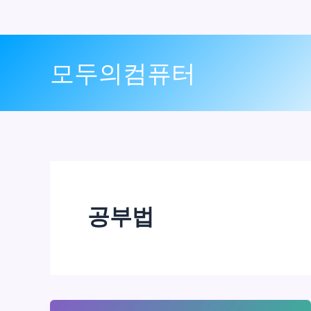
콘
텐
모두의컴퓨터
츠
로
건
너
뛰
기
공부법