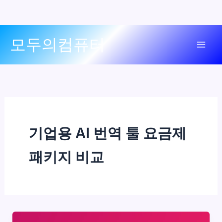
콘
모두의컴퓨터
텐
Mai
츠
로
Men
건
너
뛰
기
기업용 AI 번역 툴 요금제
패키지 비교