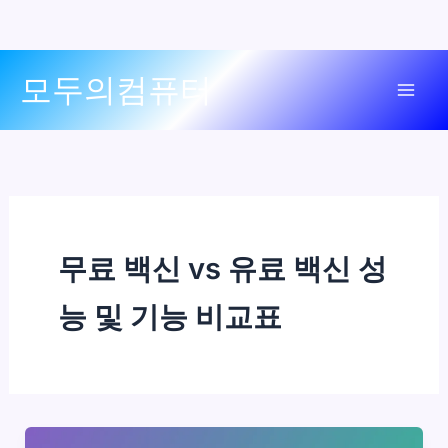
콘
모두의컴퓨터
텐
Mai
츠
로
Men
건
너
뛰
기
무료 백신 vs 유료 백신 성
능 및 기능 비교표