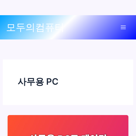
콘
모두의컴퓨터
텐
Mai
츠
로
Men
건
너
뛰
기
사무용 PC