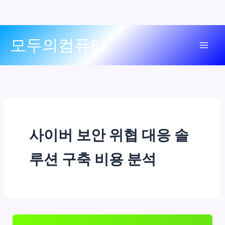
콘
모두의컴퓨터
텐
Mai
츠
로
Men
건
너
뛰
기
사이버 보안 위협 대응 솔
루션 구축 비용 분석