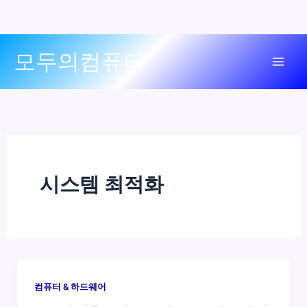
콘
모두의컴퓨터
텐
Mai
츠
로
Men
건
너
뛰
기
시스템 최적화
컴퓨터 & 하드웨어