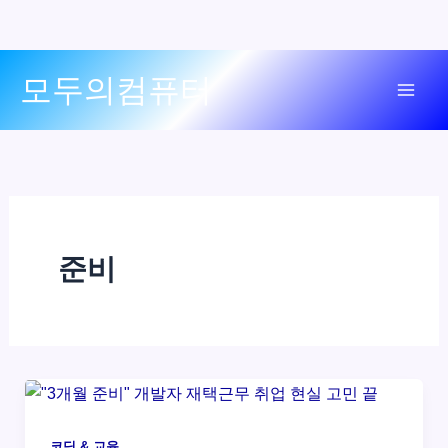
콘
모두의컴퓨터
텐
Mai
츠
로
Men
건
너
뛰
기
준비
코딩 & 교육