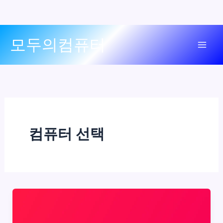
콘
모두의컴퓨터
텐
Mai
츠
로
Men
건
너
뛰
기
컴퓨터 선택