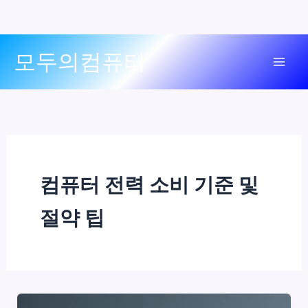
콘
모두의컴퓨터
텐
Mai
츠
로
Men
건
너
뛰
기
컴퓨터 전력 소비 기준 및
절약 팁