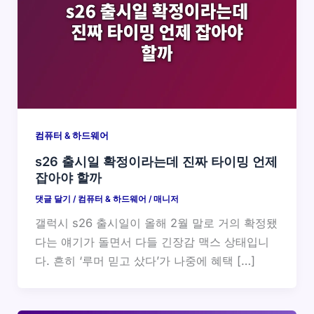
컴퓨터 & 하드웨어
s26 출시일 확정이라는데 진짜 타이밍 언제
잡아야 할까
댓글 달기
/
컴퓨터 & 하드웨어
/
매니저
갤럭시 s26 출시일이 올해 2월 말로 거의 확정됐
다는 얘기가 돌면서 다들 긴장감 맥스 상태입니
다. 흔히 ‘루머 믿고 샀다’가 나중에 혜택 […]