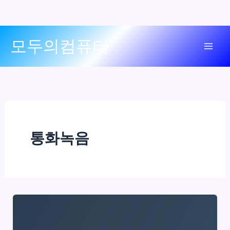
콘
모두의컴퓨터
텐
Mai
츠
로
Men
건
너
뛰
기
통화녹음