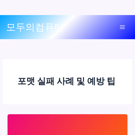
콘
모두의컴퓨터
텐
Mai
츠
로
Men
건
너
뛰
기
포맷 실패 사례 및 예방 팁