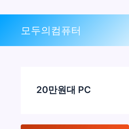
콘
텐
모두의컴퓨터
츠
로
건
너
뛰
기
20만원대 PC