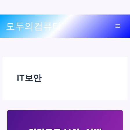
콘
모두의컴퓨터
텐
Mai
츠
로
Men
건
너
뛰
기
IT보안