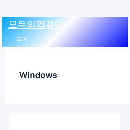
콘
모두의컴퓨터
텐
츠
Main
Menu
로
건
너
뛰
Windows
기