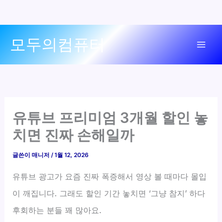
콘
모두의컴퓨터
텐
Mai
츠
로
Men
건
너
뛰
유튜브 프리미엄 3개월 할인 놓
기
치면 진짜 손해일까
글쓴이
매니저
/
1월 12, 2026
유튜브 광고가 요즘 진짜 폭증해서 영상 볼 때마다 몰입
이 깨집니다. 그래도 할인 기간 놓치면 ‘그냥 참지’ 하다
후회하는 분들 꽤 많아요.