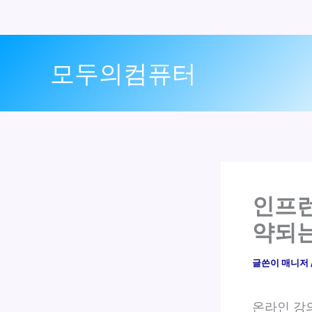
콘
텐
모두의컴퓨터
츠
로
건
너
뛰
기
인프런
약되는
글쓴이
매니저
온라인 강