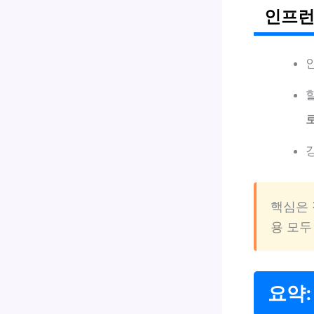
인프런
핵심은
용 모두
요약: