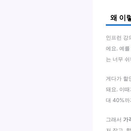
왜 이
인프런 강의
에요. 예를
는 너무 쉬
게다가 할인
돼요. 이때
대 40%
그래서
가
저 잡고, 