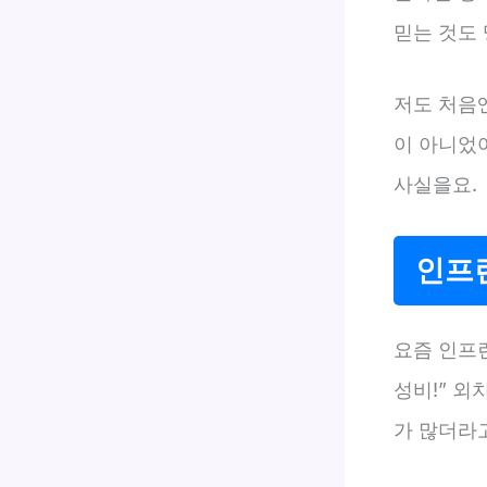
믿는 것도
저도 처음
이 아니었어
사실을요.
인프런
요즘 인프런
성비!” 외
가 많더라고