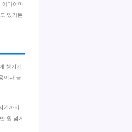
이 어마어마
적도 있거든
게 챙기기
용이나 불
시기
까지
만 원 넘게