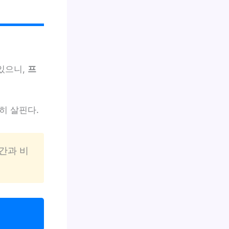
있으니,
프
히 살핀다.
시간과 비