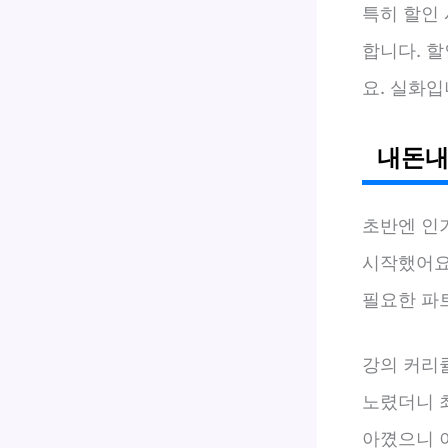
특히 할인
합니다. 할
요. 실화입
내돈내
초반엔 인
시작했어요
필요한 파
강의 커리큘
노렸더니 최
아꼈으니 