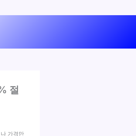
% 절
이나 가격만