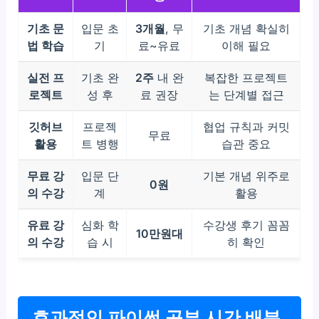
기초 문
입문 초
3개월
, 무
기초 개념 확실히
법 학습
기
료~유료
이해 필요
실전 프
기초 완
2주
내 완
복잡한 프로젝트
로젝트
성 후
료 권장
는 단계별 접근
깃허브
프로젝
협업 규칙과 커밋
무료
활용
트 병행
습관 중요
무료 강
입문 단
기본 개념 위주로
0원
의 수강
계
활용
유료 강
심화 학
수강생 후기 꼼꼼
10만원대
의 수강
습 시
히 확인
효과적인 파이썬 공부 시간 배분