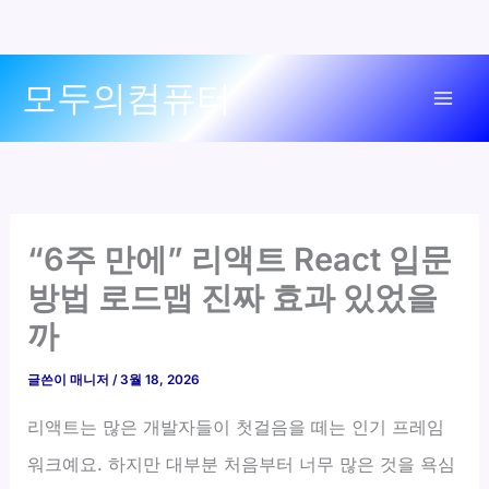
콘
모두의컴퓨터
텐
Mai
츠
로
Men
건
너
뛰
“6주 만에” 리액트 React 입문
기
방법 로드맵 진짜 효과 있었을
까
글쓴이
매니저
/
3월 18, 2026
리액트는 많은 개발자들이 첫걸음을 떼는 인기 프레임
워크예요. 하지만 대부분 처음부터 너무 많은 것을 욕심