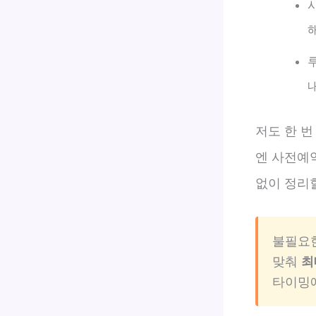
저도 한 번
엔 사전예
없이 정리
불필요한
맞춰
최
타이밍에