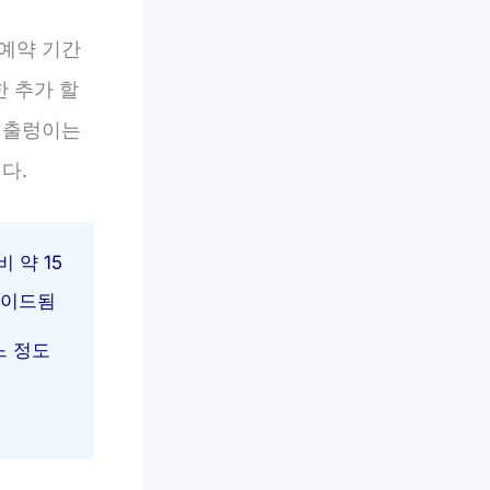
예약 기간
한 추가 할
 출렁이는
다.
 약 15
레이드됨
느 정도