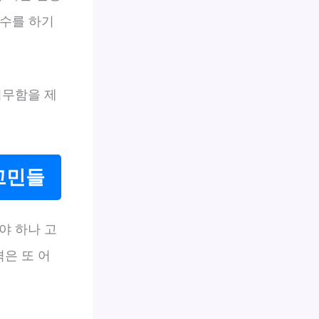
실수를 하기
허무함을 제
고민들
야 하나 고
격은 또 어