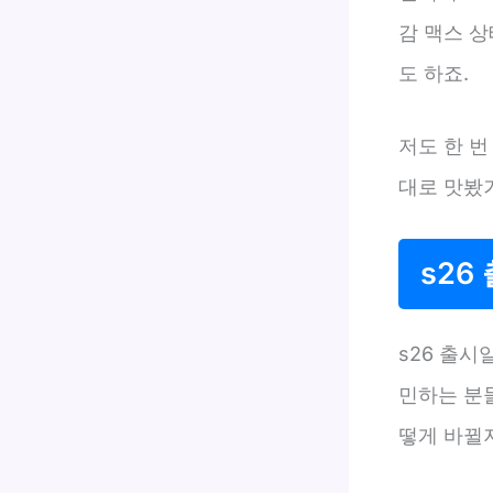
감 맥스 상
도 하죠.
저도 한 번
대로 맛봤
s26
s26 출시
민하는 분들
떻게 바뀔