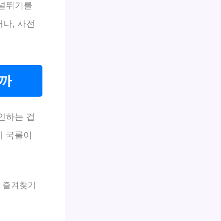
 널뛰기를
거나, 사전
할까
인하는 겁
제 국룰이
나 즐겨찾기