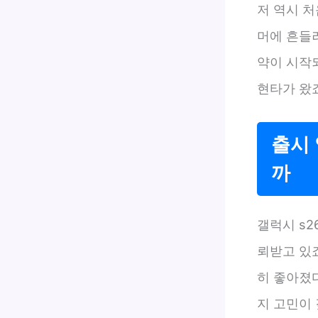
저 역시 처
머에 흔들려
약이 시작되
현타가 왔
출시
까
갤럭시 s
뢰받고 있
히 좋아졌
지 고민이