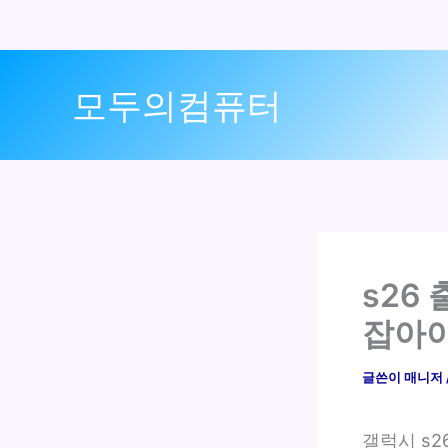
콘
텐
모두의컴퓨터
츠
로
건
너
뛰
기
s26
잡아야
글쓴이
매니저
갤럭시 s2