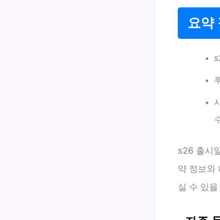
요약
s26 출시
약 정보와
실 수 있을