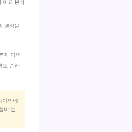
히 비교 분석
종 결정을
덕분에 이번
격도 손해
 타이밍에
성비’는